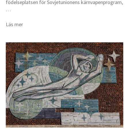
födelseplatsen för Sovjetunionens kärnvapenprogram,
…
Läs mer